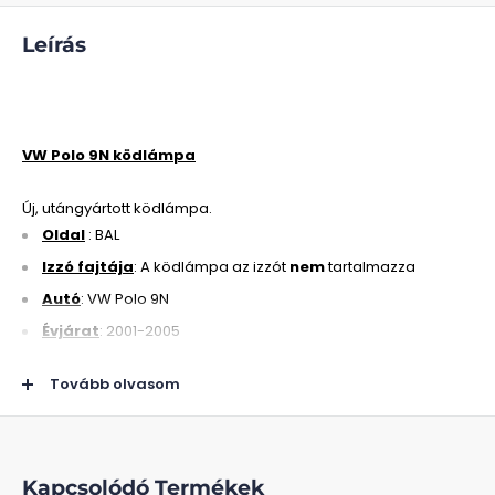
Leírás
VW Polo 9N ködlámpa
Új, utángyártott ködlámpa.
Oldal
: BAL
Izzó fajtája
: A ködlámpa az izzót
nem
tartalmazza
Autó
: VW Polo 9N
Évjárat
: 2001-2005
Tovább olvasom
Kapcsolódó Termékek