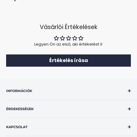
Vásárlói Értékelések
Legyen Ön az első, aki értékelést ír
Értékelés írása
INFORMÁCIÓK
Általános szerződési feltételek
ÉRDEKESSÉGEK
Adatvédelmi nyilatkozat
Szállítás és fizetés
Rajzos tájékoztató a vásárlók jogairól
Szállítási idő
KAPCSOLAT
OBD2 Hibakódok Magyarul
Elállási jog
GLS csomagkövetés