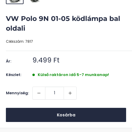
VW Polo 9N 01-05 ködlámpa bal
oldali
Cikkszám:
7817
Akciós
9.499 Ft
Ár:
ár
Készlet:
Külső raktáron idő 5-7 munkanap!
Mennyiség:
Kosárba