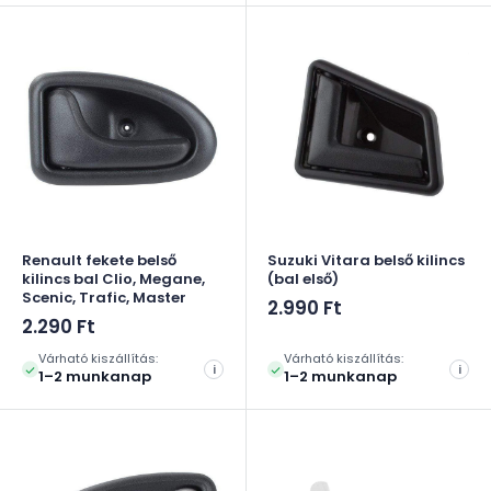
Renault fekete belső
Suzuki Vitara belső kilincs
kilincs bal Clio, Megane,
(bal első)
Scenic, Trafic, Master
Akciós
2.990 Ft
Akciós
ár
2.290 Ft
ár
Várható kiszállítás:
Várható kiszállítás:
i
i
1–2 munkanap
1–2 munkanap