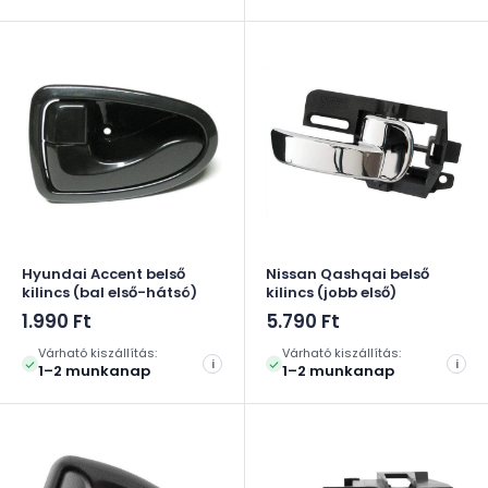
Hyundai Accent belső
Nissan Qashqai belső
kilincs (bal első-hátsó)
kilincs (jobb első)
Akciós
Akciós
1.990 Ft
5.790 Ft
ár
ár
Várható kiszállítás:
Várható kiszállítás:
i
i
1–2 munkanap
1–2 munkanap