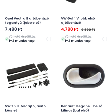
Opel Vectra B ajtóbehúzó
VW Golf IV jobb első
fogantyú (jobb első)
ajtóbehúzó
Akciós
Akciós
7.490 Ft
4.790 Ft
Normál
9.890 Ft
ár
ár
ár
Várható kiszállítás:
Várható kiszállítás:
i
i
1–2 munkanap
1–2 munkanap
VW T5 FL tolóajtó javító
Renault Megane II belső
készlet
kilincs (bal első)