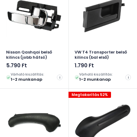
Nissan Qashqai belső
VW T4 Transporter belső
kilincs (jobb hátsó)
kilincs (bal első)
Akciós
Akciós
5.790 Ft
1.790 Ft
ár
ár
Várható kiszállítás:
Várható kiszállítás:
i
i
1–2 munkanap
1–2 munkanap
Megtakarítás 52%