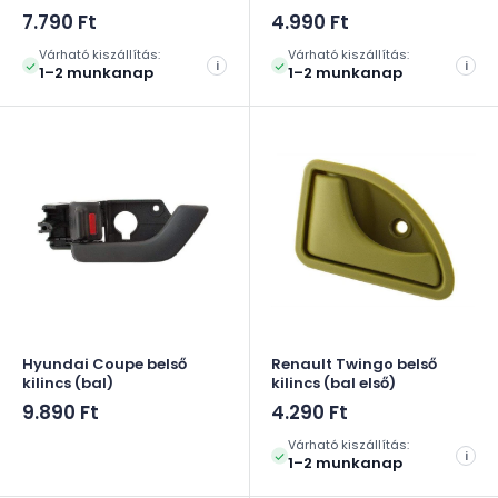
Akciós
Akciós
7.790 Ft
4.990 Ft
ár
ár
Várható kiszállítás:
Várható kiszállítás:
i
i
1–2 munkanap
1–2 munkanap
Hyundai Coupe belső
Renault Twingo belső
kilincs (bal)
kilincs (bal első)
Akciós
Akciós
9.890 Ft
4.290 Ft
ár
ár
Várható kiszállítás:
i
1–2 munkanap