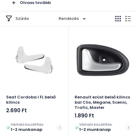
Olvass tovább
forgalmazunk.
Szűrés
Rendezés
💡 A keresés szűkíthető az autó márkája, típusa, gyártási éve
és beszerelési oldal alapján is: Megane belső kilincs, Suzuki
Swift belső kilincs, Lacetti belső kilincs, Seat belső kilincs,
Twingo kilincs
Seat Cordoba I FL belső
Renault ezüst belső kilincs
kilincs
bal Clio, Megane, Scenic,
Trafic, Master
Akciós
2.690 Ft
ár
Akciós
1.890 Ft
ár
Várható kiszállítás:
Várható kiszállítás:
i
i
1–2 munkanap
1–2 munkanap