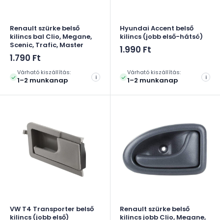
Renault szürke belső
Hyundai Accent belső
kilincs bal Clio, Megane,
kilincs (jobb első-hátsó)
Scenic, Trafic, Master
Akciós
1.990 Ft
Akciós
ár
1.790 Ft
ár
Várható kiszállítás:
Várható kiszállítás:
i
i
1–2 munkanap
1–2 munkanap
VW T4 Transporter belső
Renault szürke belső
kilincs (jobb első)
kilincs jobb Clio, Megane,