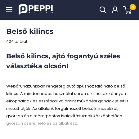
Tovább
0
Peppi.hu
Belső kilincs
404 találat
Belső kilincs, ajtó fogantyú széles
választéka olcsón!
Webáruházunkban rengeteg autó típushoz található belső
kilincs. A mindennapos használat során a kilincsek könnyen
elkophatnak és esztétikai valamint működési gondok jeleit is
mutathatják. Az általunk forgalmazott belső kilincsekkel,
gyorsan és a méretpontos kialakításuknak köszönhetően
gyorsan cserélhető ez az alkatrész.
A kilincsek mellett kilincs javító, felújító készleteket is