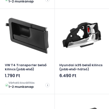
1–2 munkanap
VW T4 Transporter belső
Hyundai ix35 belső kilincs
kilincs (jobb első)
(jobb első-hátsó)
Akciós
Akciós
1.790 Ft
6.490 Ft
ár
ár
Várható kiszállítás:
i
1–2 munkanap