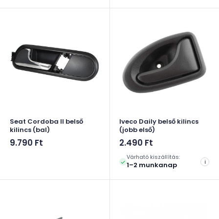
Seat Cordoba II belső
Iveco Daily belső kilincs
kilincs (bal)
(jobb első)
Akciós
Akciós
9.790 Ft
2.490 Ft
ár
ár
Várható kiszállítás:
i
1–2 munkanap