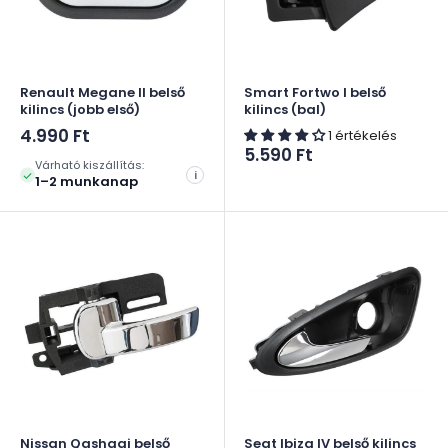
Renault Megane II belső
Smart Fortwo I belső
kilincs (jobb első)
kilincs (bal)
Akciós
4.990 Ft
1 értékelés
ár
Akciós
5.590 Ft
Várható kiszállítás:
ár
i
1–2 munkanap
Nissan Qashqai belső
Seat Ibiza IV belső kilincs