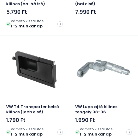
kilincs (bal hátsó)
(bal első)
Akciós
Akciós
5.790 Ft
7.990 Ft
ár
ár
Várható kiszállítás:
i
1–2 munkanap
VW T4 Transporter belső
VW Lupo ajtó kilincs
kilincs (jobb első)
tengely 98-06
Akciós
Akciós
1.790 Ft
1.990 Ft
ár
ár
Várható kiszállítás:
Várható kiszállítás:
i
i
1–2 munkanap
1–2 munkanap