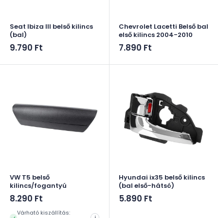
Seat Ibiza III belső kilincs
Chevrolet Lacetti Belső bal
(bal)
első kilincs 2004-2010
Akciós
Akciós
9.790 Ft
7.890 Ft
ár
ár
VW T5 belső
Hyundai ix35 belső kilincs
kilincs/fogantyú
(bal első-hátsó)
Akciós
Akciós
8.290 Ft
5.890 Ft
ár
ár
Várható kiszállítás:
i