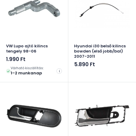
VW Lupo ajtó kilincs
Hyundai i30 belső kilincs
tengely 98-06
bowden (első jobb/bal)
2007-2011
Akciós
1.990 Ft
ár
Akciós
5.890 Ft
Várható kiszállítás:
ár
i
1–2 munkanap