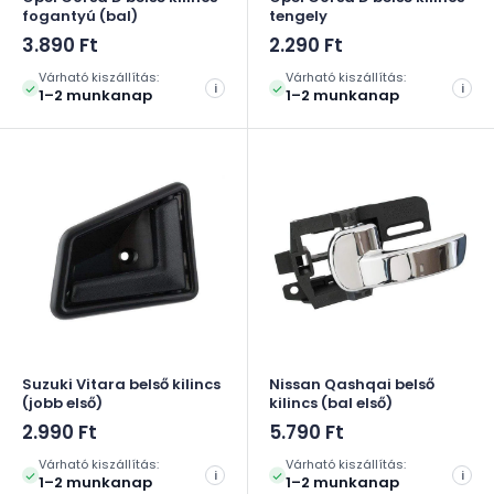
fogantyú (bal)
tengely
Akciós
Akciós
3.890 Ft
2.290 Ft
ár
ár
Várható kiszállítás:
Várható kiszállítás:
i
i
1–2 munkanap
1–2 munkanap
Suzuki Vitara belső kilincs
Nissan Qashqai belső
(jobb első)
kilincs (bal első)
Akciós
Akciós
2.990 Ft
5.790 Ft
ár
ár
Várható kiszállítás:
Várható kiszállítás:
i
i
1–2 munkanap
1–2 munkanap