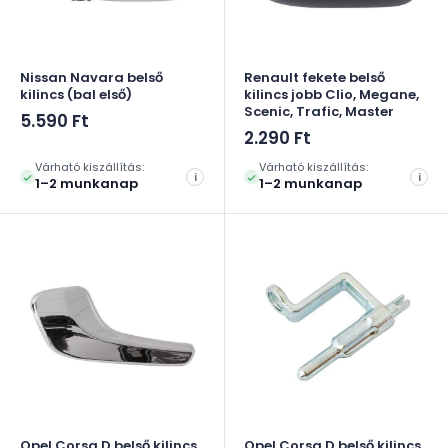
Nissan Navara belső
Renault fekete belső
kilincs (bal első)
kilincs jobb Clio, Megane,
Scenic, Trafic, Master
Akciós
5.590 Ft
ár
Akciós
2.290 Ft
ár
Várható kiszállítás:
Várható kiszállítás:
i
i
1–2 munkanap
1–2 munkanap
Opel Corsa D belső kilincs
Opel Corsa D belső kilincs