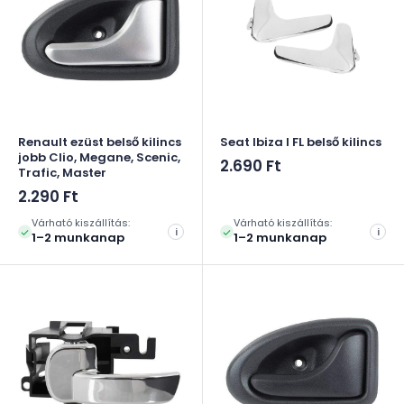
Renault ezüst belső kilincs
Seat Ibiza I FL belső kilincs
jobb Clio, Megane, Scenic,
Akciós
2.690 Ft
Trafic, Master
ár
Akciós
2.290 Ft
ár
Várható kiszállítás:
Várható kiszállítás:
i
i
1–2 munkanap
1–2 munkanap