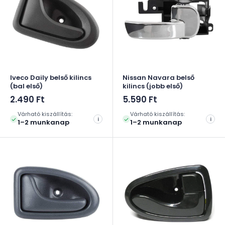
Iveco Daily belső kilincs
Nissan Navara belső
(bal első)
kilincs (jobb első)
Akciós
Akciós
2.490 Ft
5.590 Ft
ár
ár
Várható kiszállítás:
Várható kiszállítás:
i
i
1–2 munkanap
1–2 munkanap