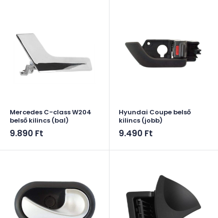
Mercedes C-class W204
Hyundai Coupe belső
belső kilincs (bal)
kilincs (jobb)
Akciós
Akciós
9.890 Ft
9.490 Ft
ár
ár