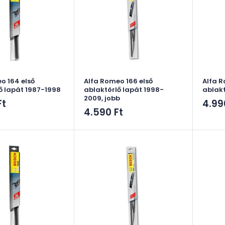
o 164 első
Alfa Romeo 166 első
Alfa R
ő lapát 1987-1998
ablaktörlő lapát 1998-
ablakt
2009, jobb
Akci
Ft
4.99
Akciós
4.590 Ft
ár
ár