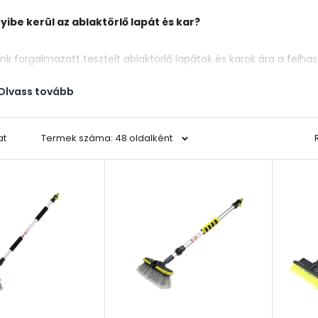
yibe kerül az ablaktörlő lapát és kar?
unk forgalmazott tesztelt
ablaktörlő lapátok és karok ára a felha
tól (lapát, kar) függően változik 2500-8900 Ft között mozog.
Olvass tovább
ik ablaktörlő illik az autómhoz?
at
Termek száma: 48 oldalként
elő méret kiválasztásához segítséget nyújt az autó márka, mod
lő motor, Audi Q5 hátsó ablaktörlő lapát és kar, Audi Q7 hátsó abl