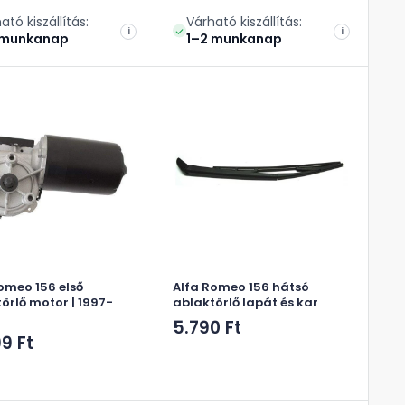
ató kiszállítás:
Várható kiszállítás:
i
i
 munkanap
1–2 munkanap
omeo 156 első
Alfa Romeo 156 hátsó
örlő motor | 1997-
ablaktörlő lapát és kar
Akciós
5.790 Ft
ós
99 Ft
ár