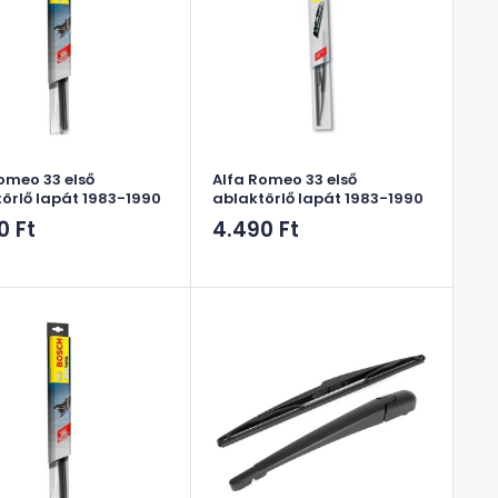
omeo 33 első
Alfa Romeo 33 első
örlő lapát 1983-1990
ablaktörlő lapát 1983-1990
ós
Akciós
0 Ft
4.490 Ft
ár