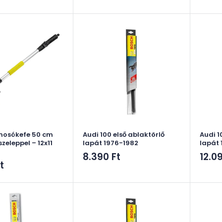
mosókefe 50 cm
Audi 100 első ablaktörlő
Audi 1
szeleppel – 12x11
lapát 1976-1982
lapát
Akciós
Akci
8.390 Ft
12.0
t
ár
ár