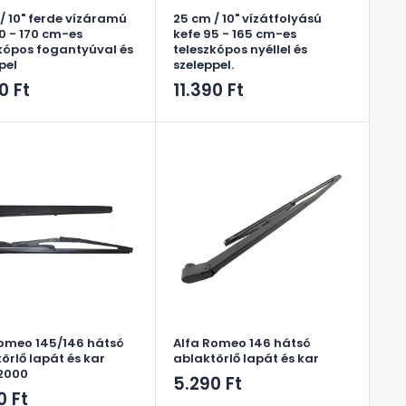
/ 10" ferde vízáramú
25 cm / 10" vízátfolyású
10 - 170 cm-es
kefe 95 - 165 cm-es
kópos fogantyúval és
teleszkópos nyéllel és
pel
szeleppel.
ós
Akciós
0 Ft
11.390 Ft
ár
Romeo 145/146 hátsó
Alfa Romeo 146 hátsó
örlő lapát és kar
ablaktörlő lapát és kar
2000
Akciós
5.290 Ft
ós
0 Ft
ár