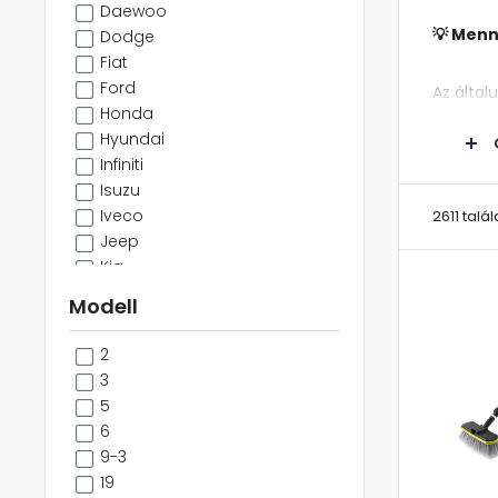
Daewoo
💡 Menn
Dodge
Fiat
Ford
Az által
Honda
tartalmá
Hyundai
Infiniti
💡 Mely
Isuzu
Iveco
2611 talál
A megfel
Jeep
ablaktör
Kia
Lancia
Modell
Land Rover
Lexus
2
MAN
3
Mazda
5
Mercedes
6
Mini
9-3
Mitsubishi
19
Nissan