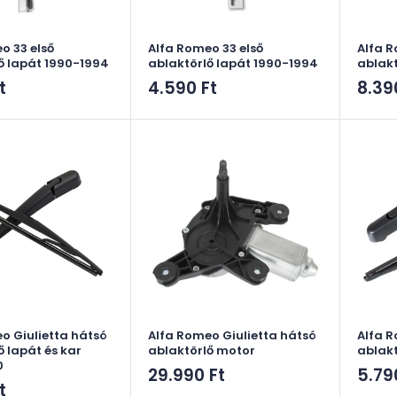
o 33 első
Alfa Romeo 33 első
Alfa R
ő lapát 1990-1994
ablaktörlő lapát 1990-1994
ablakt
Akciós
Akci
t
4.590 Ft
8.39
ár
ár
o Giulietta hátsó
Alfa Romeo Giulietta hátsó
Alfa 
ő lapát és kar
ablaktörlő motor
ablakt
0
Akciós
Akci
29.990 Ft
5.79
t
ár
ár