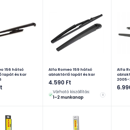
o 156 hátsó
Alfa Romeo 159 hátsó
Alfa 
ő lapát és kar
ablaktörlő lapát és kar
ablakt
6
2005-
Akciós
4.590 Ft
Akci
t
6.99
ár
Várható kiszállítás:
ár
i
1–2 munkanap