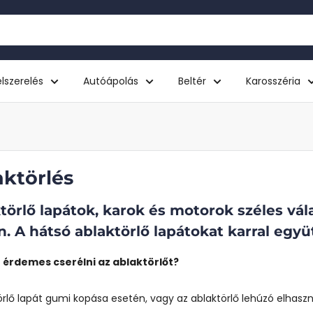
lszerelés
Autóápolás
Beltér
Karosszéria
aktörlés
törlő lapátok, karok és motorok széles vál
n. A hátsó ablaktörlő lapátokat karral együ
r érdemes cserélni az ablaktörlőt?
örlő lapát gumi kopása esetén, vagy az ablaktörlő lehúzó elhasz