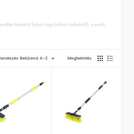
sználás helyétől (első vagy hátsó szélvédő), a szett
Rendezés: Betűrend: A–Z
Megtekintés
ell és gyártási év megadása: Skoda Octavia hátsó
aktörlő lapát és kar