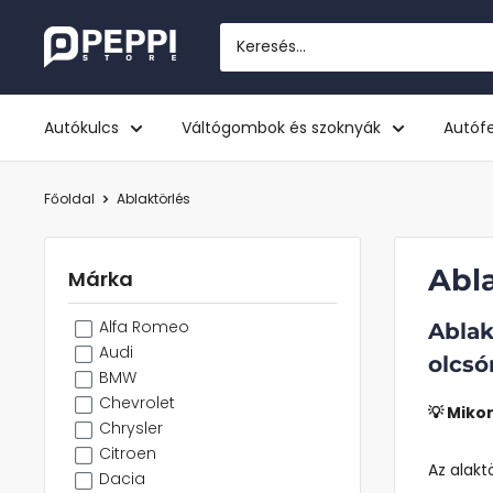
Tovább
Peppi.hu
Autókulcs
Váltógombok és szoknyák
Autófe
Főoldal
Ablaktörlés
Abl
Márka
Alfa Romeo
Ablak
Audi
olcsó
BMW
Chevrolet
💡 Miko
Chrysler
Citroen
Az alakt
Dacia