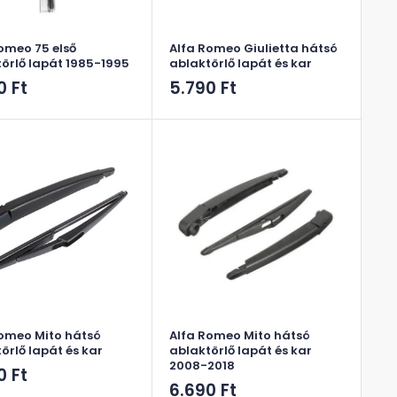
omeo 75 első
Alfa Romeo Giulietta hátsó
örlő lapát 1985-1995
ablaktörlő lapát és kar
ós
Akciós
0 Ft
5.790 Ft
ár
Romeo Mito hátsó
Alfa Romeo Mito hátsó
örlő lapát és kar
ablaktörlő lapát és kar
2008-2018
ós
0 Ft
Akciós
6.690 Ft