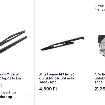
ár
Várh
1–2
o 147 hátsó
Alfa Romeo 147 hátsó
Alfa R
ő lapát és kar
ablaktörlő lapát és kar
ablakt
2000-2010
2006
t
Akciós
Akci
4.690 Ft
21.3
kiszállítás:
ár
ár
i
nkanap