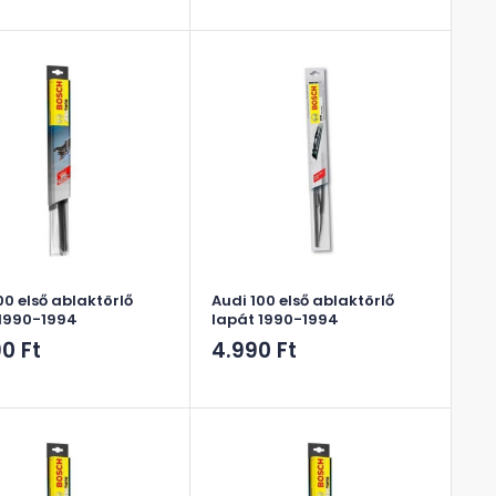
ár
00 első ablaktörlő
Audi 100 első ablaktörlő
 1990-1994
lapát 1990-1994
ós
Akciós
90 Ft
4.990 Ft
ár