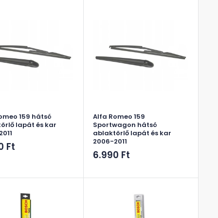
Romeo 159 hátsó
Alfa Romeo 159
örlő lapát és kar
Sportwagon hátsó
2011
ablaktörlő lapát és kar
2006-2011
ós
0 Ft
Akciós
6.990 Ft
ár