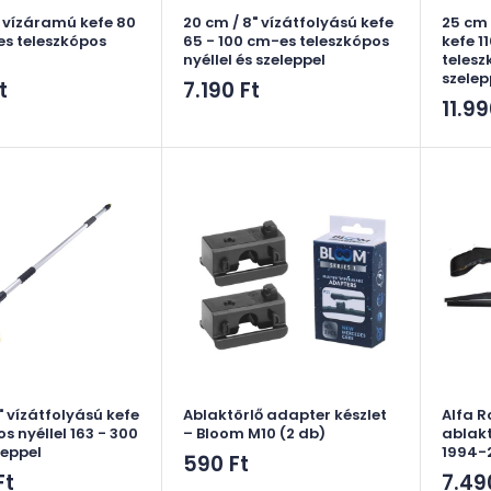
" vízáramú kefe 80
20 cm / 8" vízátfolyású kefe
25 cm 
es teleszkópos
65 - 100 cm-es teleszkópos
kefe 1
nyéllel és szeleppel
telesz
szelep
Akciós
t
7.190 Ft
Akci
11.99
ár
ár
" vízátfolyású kefe
Ablaktörlő adapter készlet
Alfa 
s nyéllel 163 - 300
– Bloom M10 (2 db)
ablakt
leppel
1994-
Akciós
590 Ft
Akci
Ft
7.49
ár