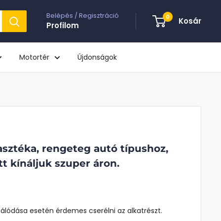
Belépés / Regisztráció
0
Kosár
Profilom
Motortér
Újdonságok
asztéka, rengeteg autó típushoz,
tt kínáljuk szuper áron.
nálódása esetén érdemes cserélni az alkatrészt.