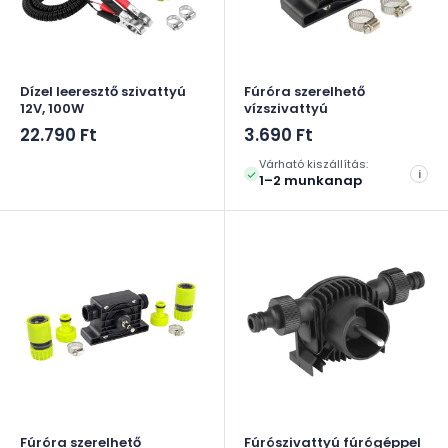
Dízel leeresztő szivattyú
Fúróra szerelhető
12V, 100W
vízszivattyú
Akciós
Akciós
22.790 Ft
3.690 Ft
ár
ár
Várható kiszállítás:
i
1–2 munkanap
Fúróra szerelhető
Fúrószivattyú fúrógéppel