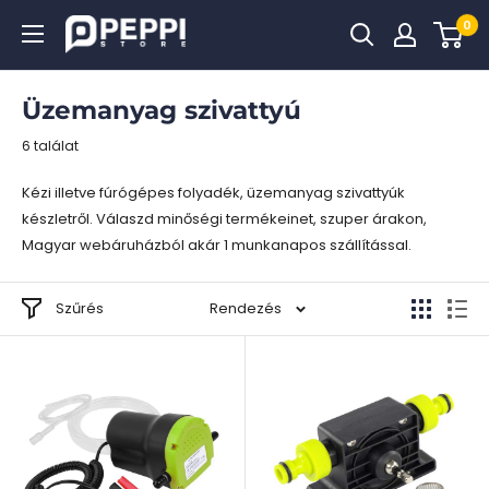
Tovább
0
Peppi.hu
Üzemanyag szivattyú
6 találat
Kézi illetve fúrógépes folyadék, üzemanyag szivattyúk
készletről. Válaszd minőségi termékeinet, szuper árakon,
Magyar webáruházból akár 1 munkanapos szállítással.
Szűrés
Rendezés