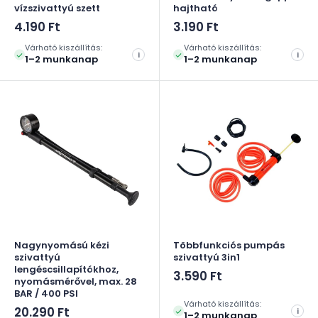
vízszivattyú szett
hajtható
Akciós
Akciós
4.190 Ft
3.190 Ft
ár
ár
Várható kiszállítás:
Várható kiszállítás:
i
i
1–2 munkanap
1–2 munkanap
Nagynyomású kézi
Többfunkciós pumpás
szivattyú
szivattyú 3in1
lengéscsillapítókhoz,
Akciós
3.590 Ft
nyomásmérővel, max. 28
ár
BAR / 400 PSI
Várható kiszállítás:
Akciós
20.290 Ft
i
1–2 munkanap