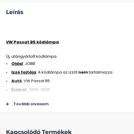
Leírás
VW Passat B5 ködlámpa
Új, utángyártott ködlámpa.
Oldal
:JOBB
Izzó fajtája
: A ködlámpa az izzót
nem
tartalmazza
Autó
: VW Passat B5
Évjárat
: 2000-2005
Tovább olvasom
Kapcsolódó Termékek