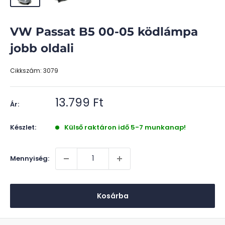
VW Passat B5 00-05 ködlámpa
jobb oldali
Cikkszám:
3079
Akciós
13.799 Ft
Ár:
ár
Készlet:
Külső raktáron idő 5-7 munkanap!
Mennyiség:
Kosárba