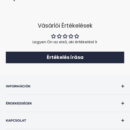
Vásárlói Értékelések
Legyen Ön az első, aki értékelést ír
Értékelés írása
INFORMÁCIÓK
Általános szerződési feltételek
ÉRDEKESSÉGEK
Adatvédelmi nyilatkozat
Szállítás és fizetés
Rajzos tájékoztató a vásárlók jogairól
Szállítási idő
KAPCSOLAT
OBD2 Hibakódok Magyarul
Elállási jog
GLS csomagkövetés