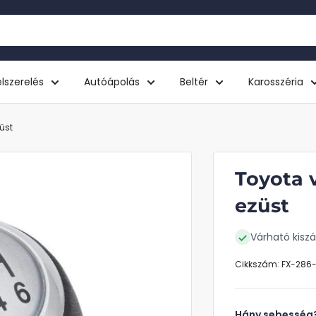
lszerelés
Autóápolás
Beltér
Karosszéria
üst
Toyota 
ezüst
Várható kiszál
Cikkszám:
FX-286
Hány sebesség