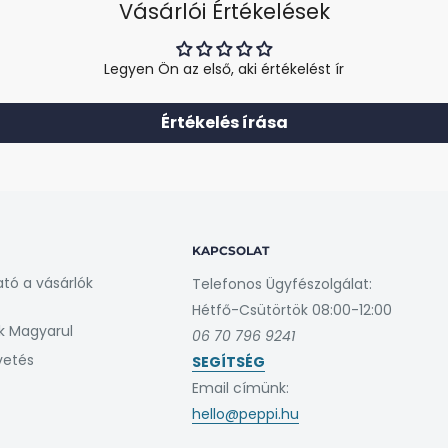
Vásárlói Értékelések
áltógomb?
Legyen Ön az első, aki értékelést ír
Értékelés írása
KAPCSOLAT
ató a vásárlók
Telefonos Ügyfészolgálat:
Hétfő-Csütörtök 08:00-12:00
k Magyarul
06 70 796 9241
vetés
SEGÍTSÉG
Email címünk:
hello@peppi.hu