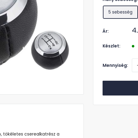
5 sebesség
A
4
Ár:
á
Készlet:
Mennyiség:
 tökéletes cserealkatrész a