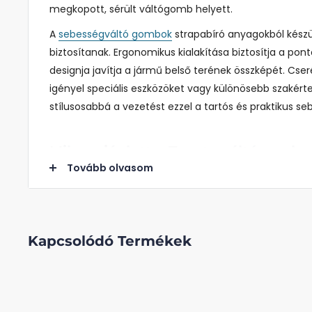
megkopott, sérült váltógomb helyett.
A
sebességváltó gombok
strapabíró anyagokból készü
biztosítanak.
Ergonomikus kialakítása biztosítja a pont
designja javítja a jármű belső terének összképét.
Cser
igényel
speciális eszközöket vagy különösebb
szakért
stílusosabbá a vezetést ezzel a tartós és praktikus s
Mikor ajánlott a Toyota váltógomb 
Tovább olvasom
A sebességváltó gomb cseréje akkor ajánlott, ha észl
vagy kopás a meglévő gombon. Ha a gomb repedezett
vagy a feliratok idővel elhalványultak, nem csak rontj
kényelmetlenséget is okoz, valamint rontja a gépjárm
Kapcsolódó Termékek
fontos figyelembe venni a gomb működési zavarait, p
érzékelő mechanizmus hiányosságait. Amennyiben ily
sebességváltó gomb cseréje elősegítheti az újbóli po
valamint javíthatja az autó belső dizájnját és funkcion