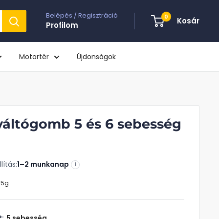
Belépés / Regisztráció
0
Kosár
Profilom
Motortér
Újdonságok
váltógomb 5 és 6 sebesség
lítás:
1–2 munkanap
i
-5g
?:
5 sebesség