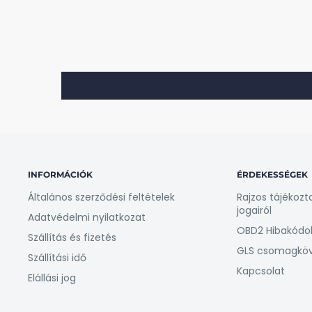
Milyen Toyota modellhez jó ez a v
Toyota Auris
Toyota Avensis
Toyota Corolla
Toyota Corolla Verso
Toyota RAV4
Toyota Yaris
INFORMÁCIÓK
ÉRDEKESSÉGEK
Általános szerződési feltételek
Rajzos tájékozt
További termékinformáció
jogairól
Adatvédelmi nyilatkozat
OBD2 Hibakódo
Anyag:
ABS műanyag
Szállítás és fizetés
GLS csomagkö
Szín:
Fekete
Szállítási idő
Kapcsolat
Sebesség:
5 és 6
Elállási jog
Lyukátmérő:
14 mm, menetes