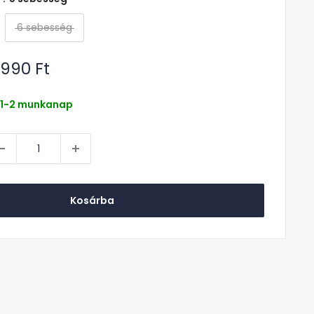
6 sebesség
kciós
.990 Ft
r
1-2 munkanap
Kosárba