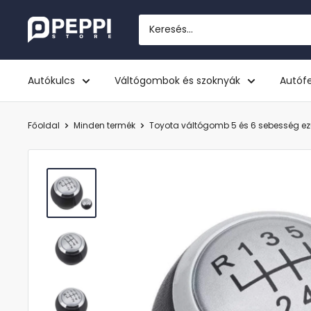
Tovább
Peppi.hu
Autókulcs
Váltógombok és szoknyák
Autófe
Főoldal
Minden termék
Toyota váltógomb 5 és 6 sebesség ez