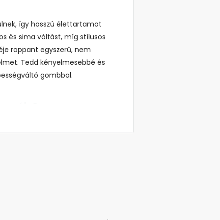
lnek, így hosszú élettartamot
os és sima váltást, míg stílusos
éje roppant egyszerű, nem
elmet. Tedd kényelmesebbé és
ebességváltó gombbal.
cseréje?
elhető bármilyen rendellenesség
, elvesztette rugalmasságát,
a a vezetési élményt, de
ű belső megjelenését is.
Szintén
éldául nehézkes váltást vagy az
en problémákat észlelsz, a
ntos és kényelmes váltást,
alitását.