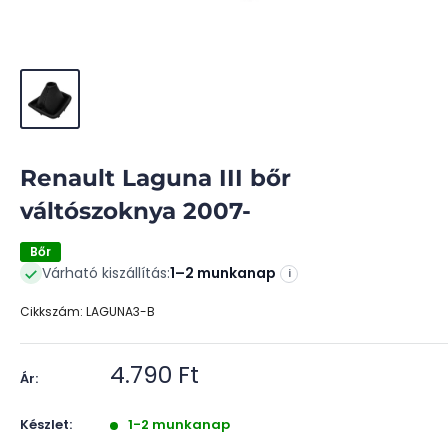
Renault Laguna III bőr
váltószoknya 2007-
Bőr
Várható kiszállítás:
1–2 munkanap
i
Cikkszám:
LAGUNA3-B
Akciós
4.790 Ft
Ár:
ár
Készlet:
1-2 munkanap