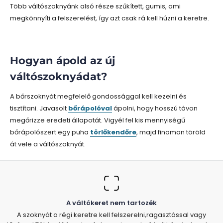
Több váltószoknyánk alsó része szűkített, gumis, ami
megkönnyíti a felszerelést, így azt csak rá kell húzni a keretre.
Hogyan ápold az új
váltószoknyádat?
A bőrszoknyát
megfelelő gondossággal kell kezelni és
tisztítani. Javasolt
bőrápolóval
ápolni, hogy hosszú távon
megőrizze eredeti állapotát.
Vigyél fel kis mennyiségű
bőrápolószert egy puha
törlőkendőre
, majd finoman töröld
át vele a váltószoknyát.
A váltókeret nem tartozék
A szoknyát a régi keretre kell felszerelni,ragasztással vagy