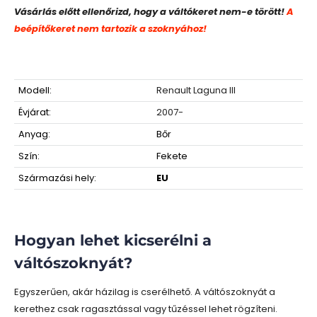
Vásárlás előtt ellenőrizd, hogy a váltókeret nem-e törött!
A
beépítőkeret nem tartozik a szoknyához!
Modell:
Renault Laguna III
Évjárat:
2007-
Anyag:
Bőr
Szín:
Fekete
Származási hely:
EU
Hogyan lehet kicserélni a
váltószoknyát?
Egyszerűen, akár házilag is cserélhető. A váltószoknyát a
kerethez csak ragasztással vagy tűzéssel lehet rögzíteni.