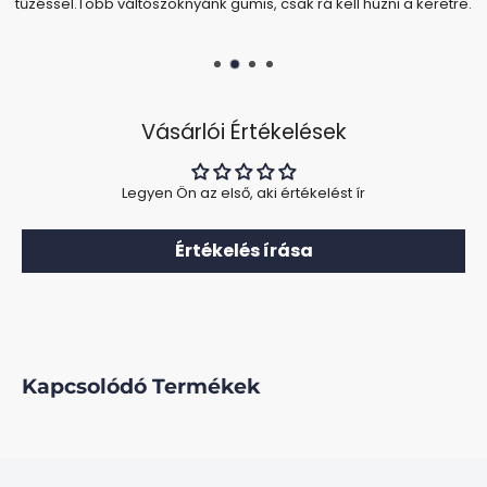
tűzéssel.Több váltószoknyánk gumis, csak rá kell húzni a keretre.
Vásárlói Értékelések
Legyen Ön az első, aki értékelést ír
Értékelés írása
Kapcsolódó Termékek