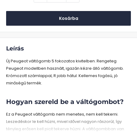
Kosárba
Leírás
Új Peugeot váltógomb 5 fokozatos kivitelben. Rengeteg
Peugeot modellben használt, igazán kézre álló váltógomb.
Krómozott számlappal, R jobb hátul. Kellemes fogású, jó
minőségű termék.
Hogyan szereld be a váltógombot?
Ez a Peugeot váltógomb nem menetes, nem kell tekerni.
Leszedéskor le kell húzni, mivel idővel nagyon rászorúl, így
tényleg erősen kell picit tekerve húzni. A váltógombban van
egy adapter, ami a váltórúdra "feszíti" a váltógombot. Ez