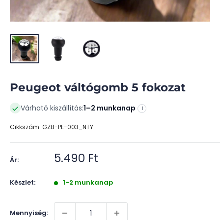
Peugeot váltógomb 5 fokozat
Várható kiszállítás:
1–2 munkanap
i
Cikkszám:
GZB-PE-003_NTY
Akciós
5.490 Ft
Ár:
ár
Készlet:
1-2 munkanap
Mennyiség: