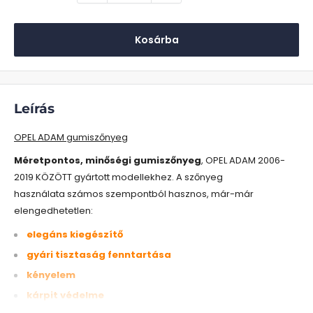
Kosárba
Leírás
OPEL ADAM gumiszőnyeg
Méretpontos, minőségi gumiszőnyeg
, OPEL ADAM 2006-
2019 KÖZÖTT gyártott modellekhez. A szőnyeg
használata számos szempontból hasznos, már-már
elengedhetetlen:
elegáns kiegészítő
gyári tisztaság fenntartása
kényelem
kárpit védelme