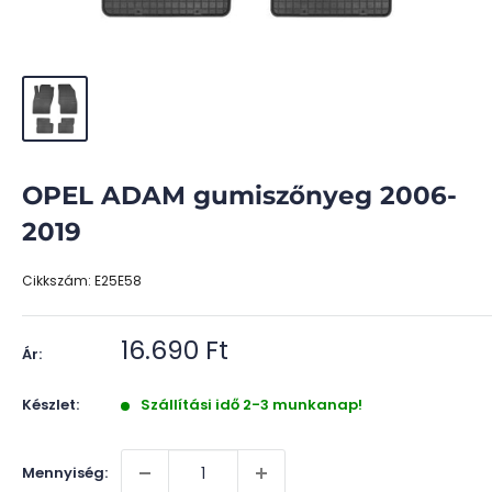
OPEL ADAM gumiszőnyeg 2006-
2019
Cikkszám:
E25E58
Akciós
16.690 Ft
Ár:
ár
Készlet:
Szállítási idő 2-3 munkanap!
Mennyiség: