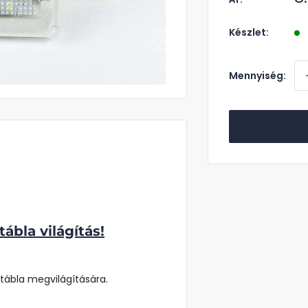
á
Készlet:
Mennyiség:
ábla világítás!
tábla megvilágítására.