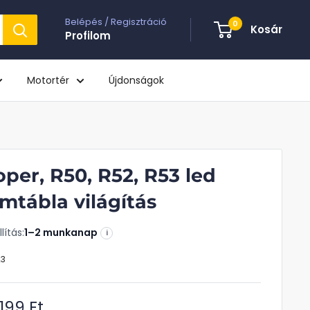
Belépés / Regisztráció
0
Kosár
Profilom
Motortér
Újdonságok
per, R50, R52, R53 led
mtábla világítás
lítás:
1–2 munkanap
i
23
kciós
.199 Ft