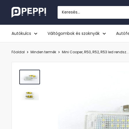
Tovább
Peppi.hu
Autókulcs
Váltógombok és szoknyák
Autófe
Főoldal
Minden termék
Mini Cooper, R50, R52, R53 led rendsz...