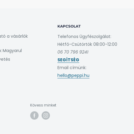
KAPCSOLAT
ató a vásárlók
Telefonos Ügyfészolgálat:
Hétfő-Csütörtök 08:00-12:00
k Magyarul
06 70 796 9241
vetés
SEGÍTSÉG
Email címünk:
hello@peppi.hu
Kövess minket