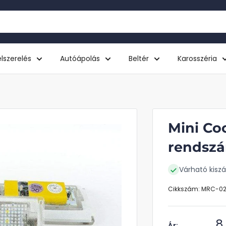
lszerelés
Autóápolás
Beltér
Karosszéria
Mini Coo
rendszá
Várható kiszál
Cikkszám:
MRC-0
A
8
Ár: