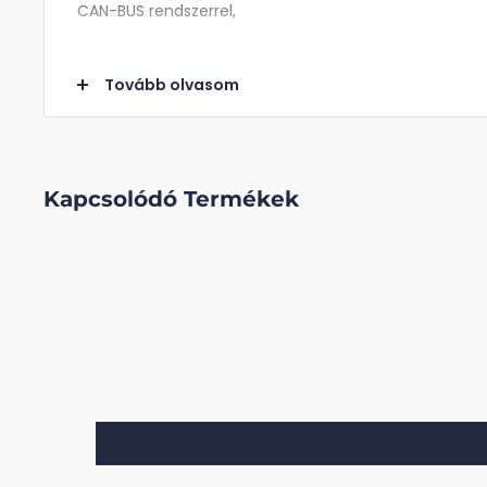
CAN-BUS rendszerrel,
Kompatibilis modellek:
Tovább olvasom
-Mini Cooper R50
-Mini Cooper R52
-Mini Cooper R53
Kapcsolódó Termékek