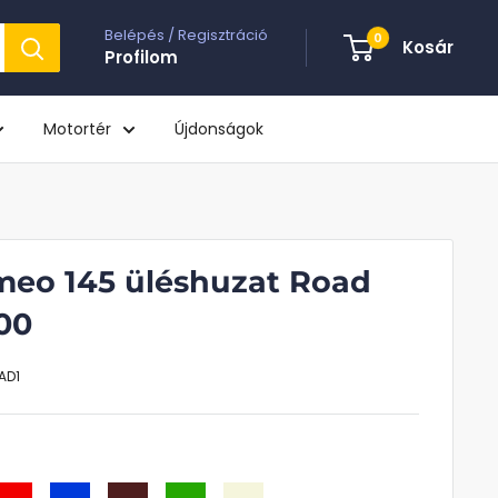
Belépés / Regisztráció
0
Kosár
Profilom
Motortér
Újdonságok
meo 145 üléshuzat Road
00
AD1
iros
Kék
Bordó
Zöld
Bézs