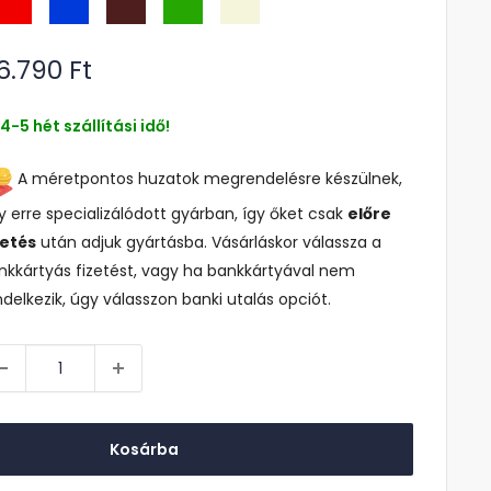
kciós
6.790 Ft
r
4-5 hét szállítási idő!
A méretpontos huzatok megrendelésre készülnek,
y erre specializálódott gyárban, így őket csak
előre
zetés
után adjuk gyártásba. Vásárláskor válassza a
nkkártyás fizetést, vagy ha bankkártyával nem
ndelkezik, úgy válasszon banki utalás opciót.
Kosárba