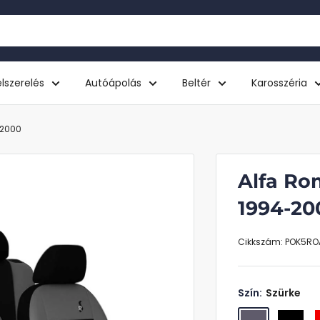
lszerelés
Autóápolás
Beltér
Karosszéria
-2000
Alfa Ro
1994-20
Cikkszám:
POK5RO
Szín:
Szürke
Szürke
Fekete
P