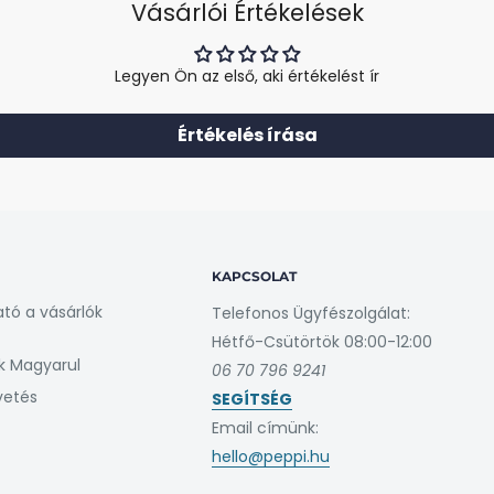
Vásárlói Értékelések
is. Különleges bélésének
Legyen Ön az első, aki értékelést ír
egtalálhatja a személyiségéhez
Értékelés írása
KAPCSOLAT
a és légáteresztő képességgel
ató a vásárlók
Telefonos Ügyfészolgálat:
Hétfő-Csütörtök 08:00-12:00
 profilozásáért. Megakadályozza az
k Magyarul
06 70 796 9241
.
vetés
SEGÍTSÉG
ását az üléseken, illetve véd a
Email címünk:
hello@peppi.hu