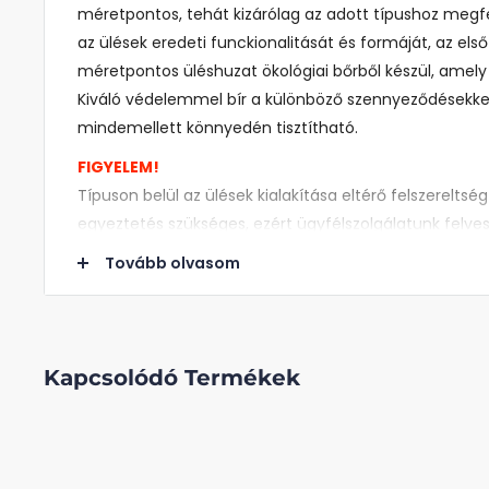
méretpontos, tehát kizárólag az adott típushoz megfe
az ülések eredeti funckionalitását és formáját, az els
méretpontos üléshuzat ökológiai bőrből készül, amely
Kiváló védelemmel bír a különböző szennyeződésekkel 
mindemellett könnyedén tisztítható.
FIGYELEM!
Típuson belül az ülések kialakítása eltérő felszerelts
egyeztetés szükséges, ezért ügyfélszolgálatunk felves
Tovább olvasom
Miért praktikus a méretponto
A méretpontos üléshuzat előnye, hogy 100%-ban az Ö
Kapcsolódó Termékek
szabva, nem lóg, követi az ülések formáját, olyan, min
ülésre.
Védi az autó ülésének eredeti kárpitozását, emellett 
mivel 30°-on mosógépben mosható. Különleges, válo