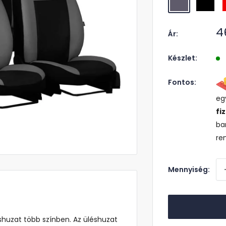
A
4
Ár:
á
Készlet:
Fontos:
eg
fi
ba
re
Mennyiség:
huzat több színben
. Az üléshuzat