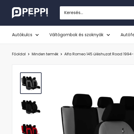
Tovább
Peppi.hu
Autókulcs
Váltógombok és szoknyák
Autófe
Főoldal
Minden termék
Alfa Romeo 145 üléshuzat Road 1994