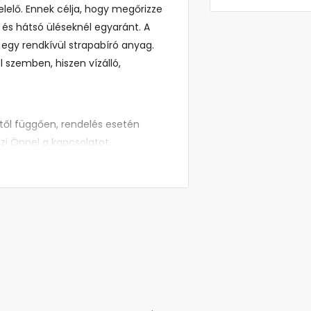
lelő. Ennek célja, hogy megőrizze
ő és hátsó üléseknél egyaránt. A
 egy rendkívül strapabíró anyag.
szemben, hiszen vízálló,
égtől függően, rendelés esetén
zi Önnel a kapcsolatot.
s üléshuzat?
n autójának üléseire vannak
tha gyárilag szabták volna az
az üléshuzat könnyedén tisztítható,
gatott, háromrétegű anyagból