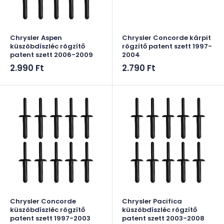
Chrysler Aspen
Chrysler Concorde kárpit
küszöbdíszléc rögzítő
rögzítő patent szett 1997-
patent szett 2006-2009
2004
Akciós
Akciós
2.990 Ft
2.790 Ft
ár
ár
Chrysler Concorde
Chrysler Pacifica
küszöbdíszléc rögzítő
küszöbdíszléc rögzítő
patent szett 1997-2003
patent szett 2003-2008