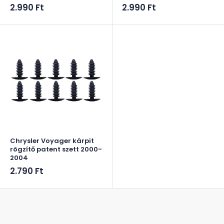
Akciós
Akciós
2.990 Ft
2.990 Ft
ár
ár
Chrysler Voyager kárpit
rögzítő patent szett 2000-
2004
Akciós
2.790 Ft
ár