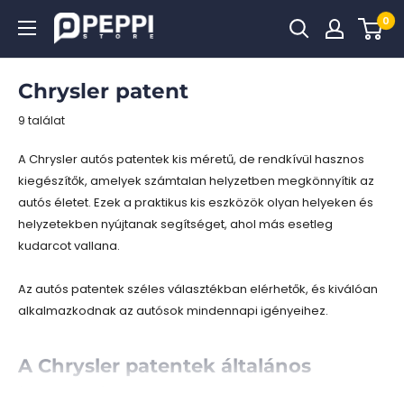
Tovább
0
Peppi.hu
Chrysler patent
9 találat
A Chrysler autós patentek kis méretű, de rendkívül hasznos
kiegészítők, amelyek számtalan helyzetben megkönnyítik az
autós életet. Ezek a praktikus kis eszközök olyan helyeken és
helyzetekben nyújtanak segítséget, ahol más esetleg
kudarcot vallana.
Az autós patentek széles választékban elérhetők, és kiválóan
alkalmazkodnak az autósok mindennapi igényeihez.
A Chrysler patentek általános
jellemzői: